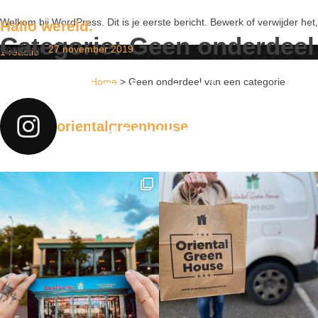
Welkom bij WordPress. Dit is je eerste bericht. Bewerk of verwijder het,
Hallo wereld.
Categorie:
Geen onderdeel 
Posted on
27 november 2019
op
1 reactie
Hallo
wereld.
Home
>
Geen onderdeel van een categorie
orientalgreenhouse